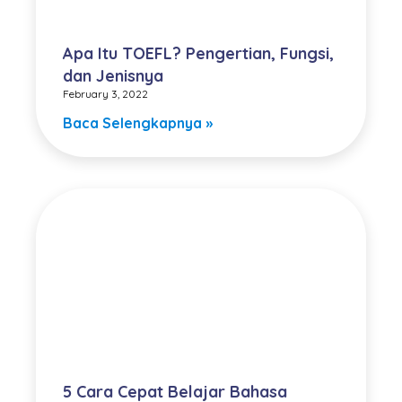
Apa Itu TOEFL? Pengertian, Fungsi,
dan Jenisnya
February 3, 2022
Baca Selengkapnya »
5 Cara Cepat Belajar Bahasa