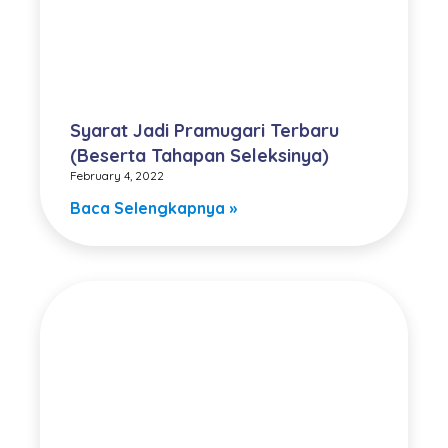
Syarat Jadi Pramugari Terbaru
(Beserta Tahapan Seleksinya)
February 4, 2022
Baca Selengkapnya »