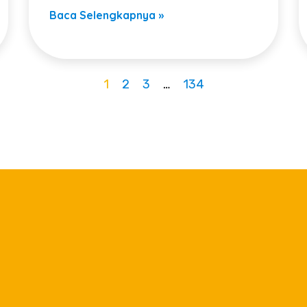
Baca Selengkapnya »
1
2
3
…
134