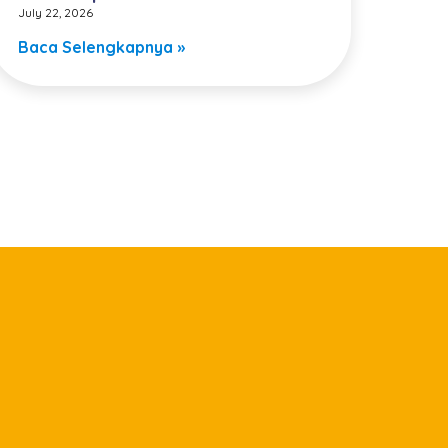
July 22, 2026
Baca Selengkapnya »