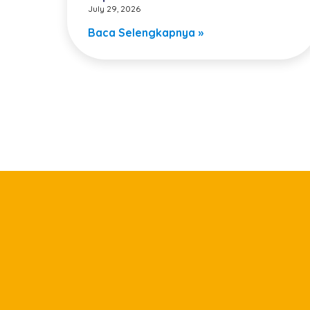
July 29, 2026
Baca Selengkapnya »