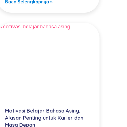
Baca Selengkapnya »
Motivasi Belajar Bahasa Asing:
Alasan Penting untuk Karier dan
Masa Depan