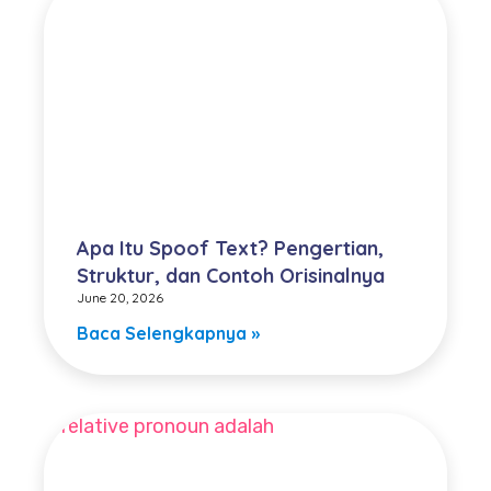
Apa Itu Spoof Text? Pengertian,
Struktur, dan Contoh Orisinalnya
June 20, 2026
Baca Selengkapnya »