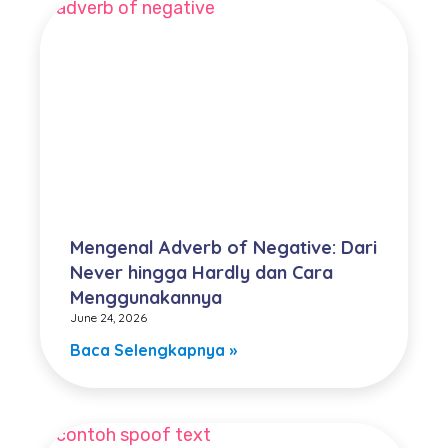
Mengenal Adverb of Negative: Dari
Never hingga Hardly dan Cara
Menggunakannya
June 24, 2026
Baca Selengkapnya »