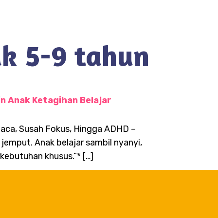
ak 5-9 tahun
n Anak Ketagihan Belajar
baca, Susah Fokus, Hingga ADHD –
jemput. Anak belajar sambil nyanyi,
kebutuhan khusus.”* […]