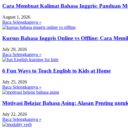
Cara Membuat Kalimat Bahasa Inggris: Panduan 
August 1, 2026
Baca Selengkapnya »
Kursus Bahasa Inggris Online vs Offline: Cara Memi
July 29, 2026
Baca Selengkapnya »
6 Fun Ways to Teach English to Kids at Home
July 25, 2026
Baca Selengkapnya »
Motivasi Belajar Bahasa Asing: Alasan Penting unt
July 22, 2026
Baca Selengkapnya »