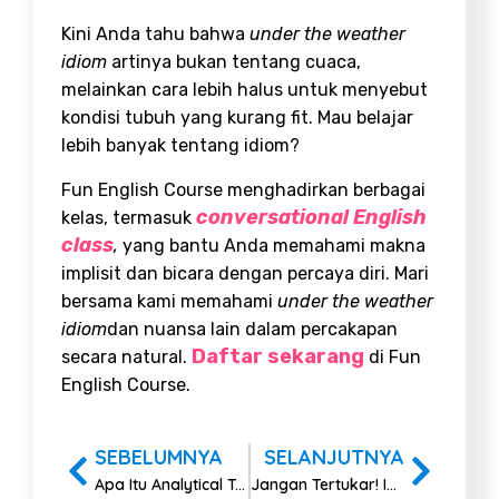
Kini Anda tahu bahwa
under the weather
idiom
artinya bukan tentang cuaca,
melainkan cara lebih halus untuk menyebut
kondisi tubuh yang kurang fit. Mau belajar
lebih banyak tentang idiom?
Fun English Course menghadirkan berbagai
conversational English
kelas, termasuk
class
,
yang bantu Anda memahami makna
implisit dan bicara dengan percaya diri. Mari
bersama kami memahami
under the weather
idiom
dan nuansa lain dalam percakapan
Daftar sekarang
secara natural.
di Fun
English Course.
SEBELUMNYA
SELANJUTNYA
Apa Itu Analytical Text? Definisi, Struktur, dan Contohnya
Jangan Tertukar! Ini Perbedaan Colloquialism dan Idiom