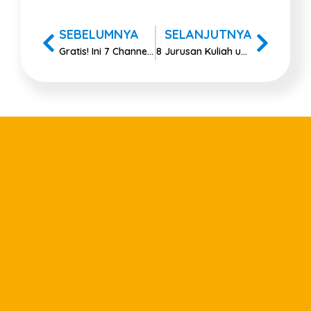
SEBELUMNYA
SELANJUTNYA
Gratis! Ini 7 Channel Youtube Belajar Bahasa Inggris Terbaik
8 Jurusan Kuliah untuk Orang Tidak Terlalu Pintar Matematika