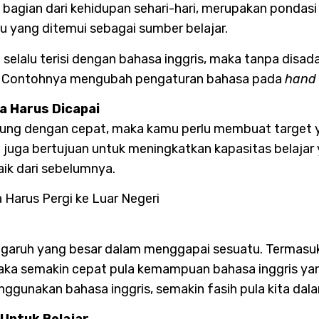
bagian dari kehidupan sehari-hari, merupakan pondasi 
tu yang ditemui sebagai sumber belajar.
selalu terisi dengan bahasa inggris, maka tanpa disad
. Contohnya mengubah pengaturan bahasa pada
hand
a Harus Dicapai
gsung dengan cepat, maka kamu perlu membuat target y
juga bertujuan untuk meningkatkan kapasitas belajar ya
aik dari sebelumnya.
aruh yang besar dalam menggapai sesuatu. Termasuk d
maka semakin cepat pula kemampuan bahasa inggris ya
gunakan bahasa inggris, semakin fasih pula kita da