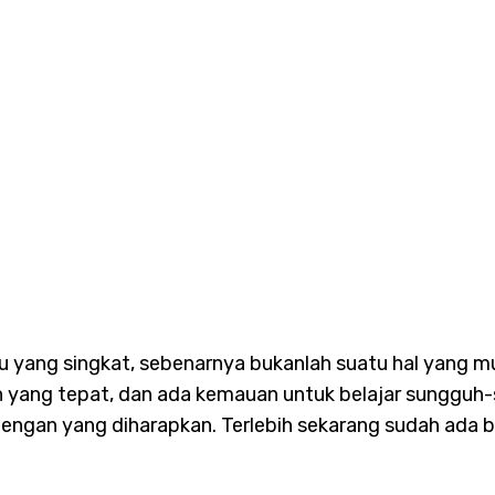
u yang singkat, sebenarnya bukanlah suatu hal yang m
yang tepat, dan ada kemauan untuk belajar sungguh
engan yang diharapkan. Terlebih sekarang sudah ada b