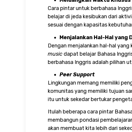
Meluangkan Waktu Khusus 
Cara pintar untuk berbahasa Ingg
belajar di jeda kesibukan dari akt
sesuai dengan kapasitas kebutuha
Menjalankan Hal-Hal yang 
Dengan menjalankan hal-hal yang 
music
dapat belajar Bahasa Inggri
berbahasa Inggris adalah pilihan 
Peer Support
Lingkungan memang memiliki peng
komunitas yang memiliki tujuan sa
itu untuk sekedar bertukar pengeta
Itulah beberapa cara pintar Bahas
membangun pondasi pembelajaran ya
akan membuat kita lebih dari seked