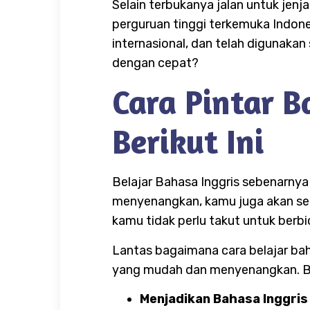
Selain terbukanya jalan untuk jen
perguruan tinggi terkemuka Indone
internasional, dan telah digunakan
dengan cepat?
Cara Pintar B
Berikut Ini
Belajar Bahasa Inggris sebenarnya
menyenangkan, kamu juga akan se
kamu tidak perlu takut untuk berbi
Lantas bagaimana cara belajar bah
yang mudah dan menyenangkan. Ba
Menjadikan Bahasa Inggris