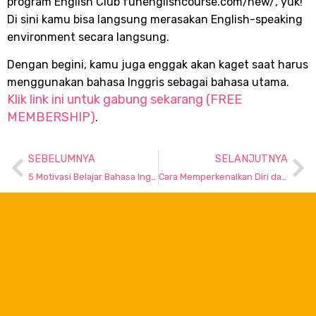
program English Club funenglishcourse.com/new/, yuk!
Di sini kamu bisa langsung merasakan English-speaking
environment secara langsung.
Dengan begini, kamu juga enggak akan kaget saat harus
menggunakan bahasa Inggris sebagai bahasa utama.
Klik link ini untuk gabung sekarang (FREE
MEMBERSHIP)
.
SEBELUMNYA
SELANJUTNYA
5 Motivasi Belajar Bahasa Inggris Buat yang Sedang Capek
Cara Memperkenalkan Diri dalam Bahasa Inggris dengan Benar