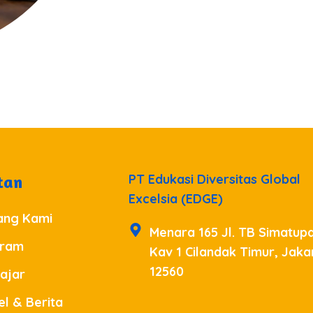
PT Edukasi Diversitas Global
tan
Excelsia (EDGE)
ang Kami
Menara 165 Jl. TB Simatup
gram
Kav 1 Cilandak Timur, Jaka
12560
ajar
el & Berita