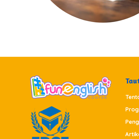
Tau
Tent
Pro
Peng
Artik