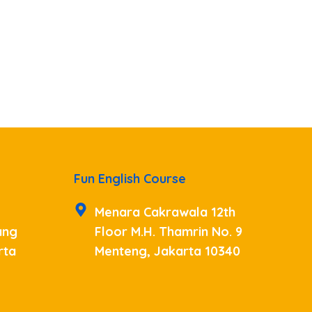
Fun English Course
Menara Cakrawala 12th
ang
Floor M.H. Thamrin No. 9
rta
Menteng, Jakarta 10340