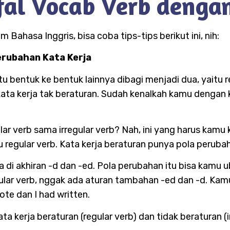
fal Vocab Verb deng
 Bahasa Inggris, bisa coba tips-tips berikut ini, nih:
erubahan Kata Kerja
tu bentuk ke bentuk lainnya dibagi menjadi dua, yaitu r
u kata kerja tak beraturan. Sudah kenalkah kamu denga
r verb sama irregular verb? Nah, ini yang harus kamu
u regular verb. Kata kerja beraturan punya pola peruba
 di akhiran -d dan -ed. Pola perubahan itu bisa kamu u
lar verb, nggak ada aturan tambahan -ed dan -d. Kamu b
rote dan I had written.
 kerja beraturan (regular verb) dan tidak beraturan (ir