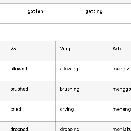
gotten
getting
V3
Ving
Arti
allowed
allowing
mengizi
brushed
brushing
menggo
cried
crying
menang
dropped
dropping
menjat