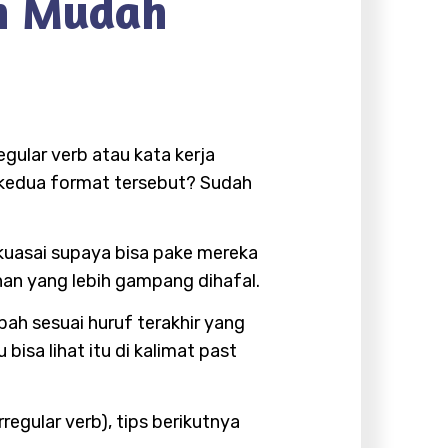
an Mudah
egular verb atau kata kerja
n kedua format tersebut? Sudah
 kuasai supaya bisa pake mereka
han yang lebih gampang dihafal.
bah sesuai huruf terakhir yang
isa lihat itu di kalimat past
regular verb), tips berikutnya