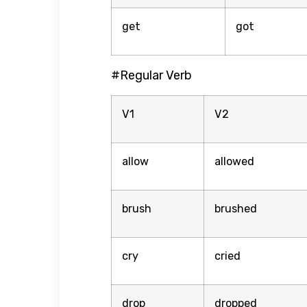
get
got
#Regular Verb
V1
V2
allow
allowed
brush
brushed
cry
cried
drop
dropped