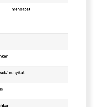
mendapat
nkan
sok/menyikat
is
uhkan