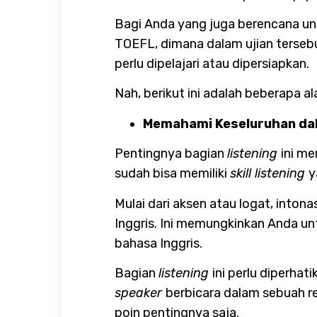
Bagi Anda yang juga berencana unt
TOEFL, dimana dalam ujian tersebu
perlu dipelajari atau dipersiapkan.
Nah, berikut ini adalah beberapa
Memahami Keseluruhan dal
Pentingnya bagian
listening
ini me
sudah bisa memiliki
skill listening
y
Mulai dari aksen atau logat, into
Inggris. Ini memungkinkan Anda u
bahasa Inggris.
Bagian
listening
ini perlu diperha
speaker
berbicara dalam sebuah re
poin pentingnya saja.