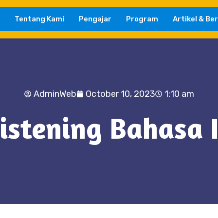
Tentang Kami
Pengajar
Program
Artikel & Ber
AdminWeb
October 10, 2023
1:10 am
Listening Bahasa 