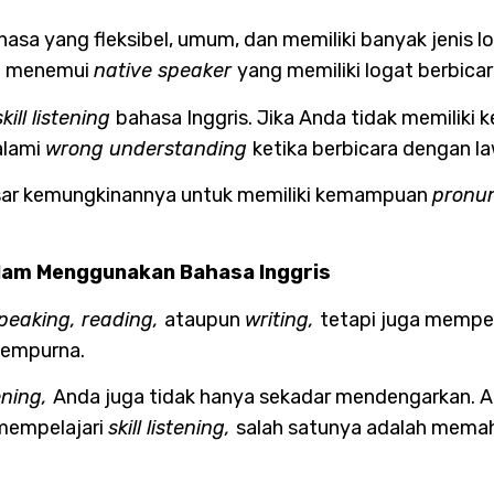
sa yang fleksibel, umum, dan memiliki banyak jenis log
a menemui
native speaker
yang memiliki logat berbic
skill listening
bahasa Inggris. Jika Anda tidak memilik
alami
wrong understanding
ketika berbicara dengan la
esar kemungkinannya untuk memiliki kemampuan
pronu
lam Menggunakan Bahasa Inggris
peaking, reading,
ataupun
writing,
tetapi juga mempel
 sempurna.
ening,
Anda juga tidak hanya sekadar mendengarkan. 
 mempelajari
skill listening,
salah satunya adalah memah