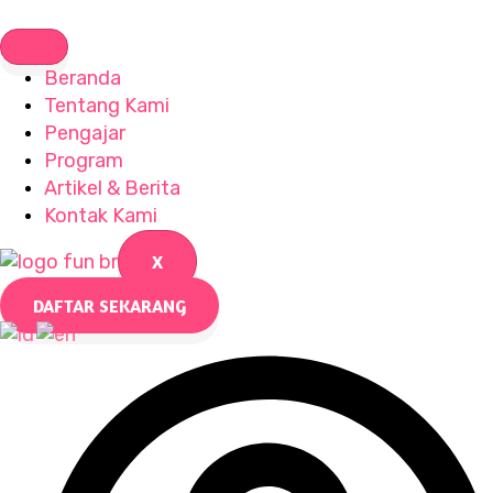
Skip
to
content
Beranda
Tentang Kami
Pengajar
Program
Artikel & Berita
Kontak Kami
X
DAFTAR SEKARANG