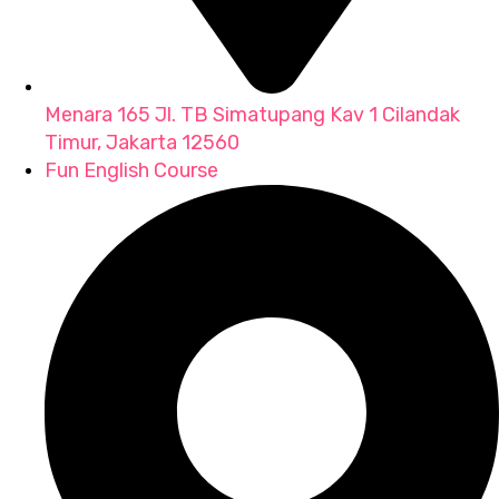
Menara 165 Jl. TB Simatupang Kav 1 Cilandak
Timur, Jakarta 12560
Fun English Course