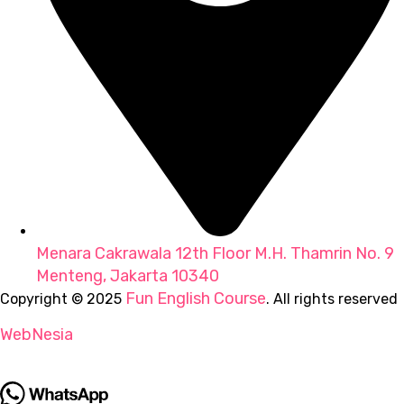
Menara Cakrawala 12th Floor M.H. Thamrin No. 9
Menteng, Jakarta 10340
Fun English Course
Copyright © 2025
. All rights reserved
WebNesia