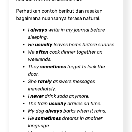
Perhatikan contoh berikut dan rasakan
bagaimana nuansanya terasa natural:
I
always
write in my journal before
sleeping.
He
usually
leaves home before sunrise.
We
often
cook dinner together on
weekends.
They
sometimes
forget to lock the
door.
She
rarely
answers messages
immediately.
I
never
drink soda anymore.
The train
usually
arrives on time.
My dog
always
barks when it rains.
He
sometimes
dreams in another
language.