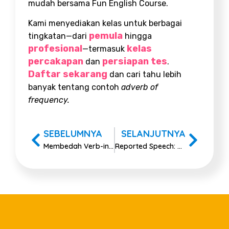
mudah bersama Fun English Course.
Kami menyediakan kelas untuk berbagai
pemula
tingkatan—dari
hingga
profesional
kelas
—termasuk
percakapan
persiapan tes
dan
.
Daftar sekarang
dan cari tahu lebih
banyak tentang contoh
adverb of
frequency
.
SEBELUMNYA
SELANJUTNYA
Membedah Verb-ing: Cara Bahasa Inggris Mengubah Aksi jadi Konsep
Reported Speech: Cara Efektif Menyampaikan Ucapan Orang Lain Tanpa Salah Makna