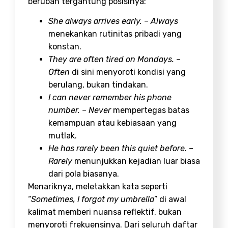
berubah tergantung posisinya:
She always arrives early. – Always
menekankan rutinitas pribadi yang
konstan.
They are often tired on Mondays. –
Often
di sini menyoroti kondisi yang
berulang, bukan tindakan.
I can never remember his phone
number. – Never
mempertegas batas
kemampuan atau kebiasaan yang
mutlak.
He has rarely been this quiet before. –
Rarely
menunjukkan kejadian luar biasa
dari pola biasanya.
Menariknya, meletakkan kata seperti
“
Sometimes, I forgot my umbrella
” di awal
kalimat memberi nuansa reflektif, bukan
menyoroti frekuensinya. Dari seluruh daftar