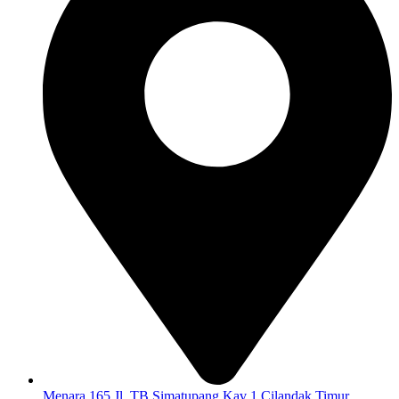
Menara 165 Jl. TB Simatupang Kav 1 Cilandak Timur,