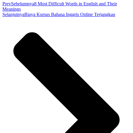
Prev
Sebelumnya
8 Most Difficult Words in English and Their
Meanings
Selanjutnya
Biaya Kursus Bahasa Inggris Online Terjangkau