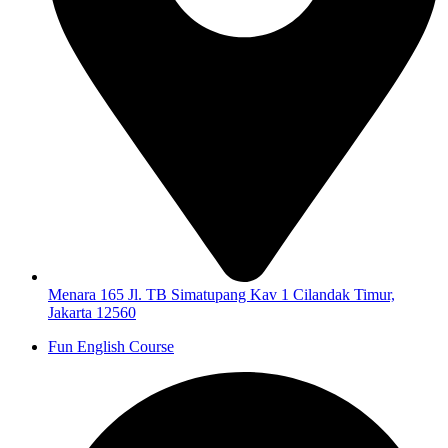
Menara 165 Jl. TB Simatupang Kav 1 Cilandak Timur,
Jakarta 12560
Fun English Course