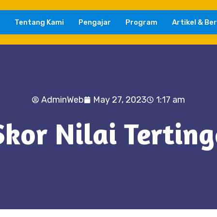
Tentang Kami
Pengajar
Program
Artikel & Ber
AdminWeb
May 27, 2023
1:17 am
kor Nilai Terting