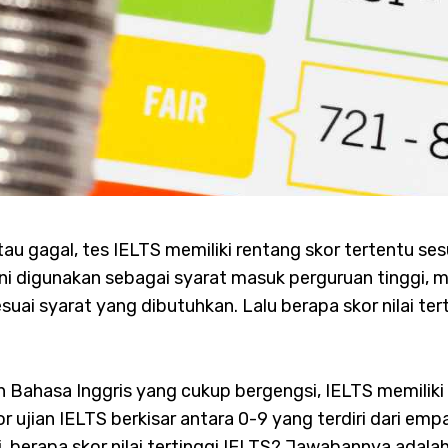
atau gagal, tes IELTS memiliki rentang skor tertentu 
i digunakan sebagai syarat masuk perguruan tinggi, 
ai syarat yang dibutuhkan. Lalu berapa skor nilai ter
Bahasa Inggris yang cukup bergengsi, IELTS memiliki 
or ujian IELTS berkisar antara 0-9 yang terdiri dari em
 berapa skor nilai tertinggi IELTS? Jawabannya adalah 9