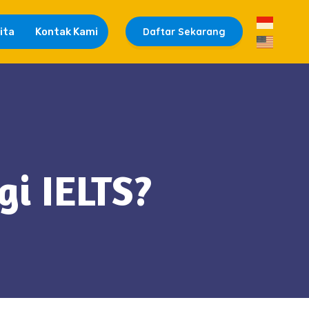
ita
Kontak Kami
Daftar Sekarang
gi IELTS?