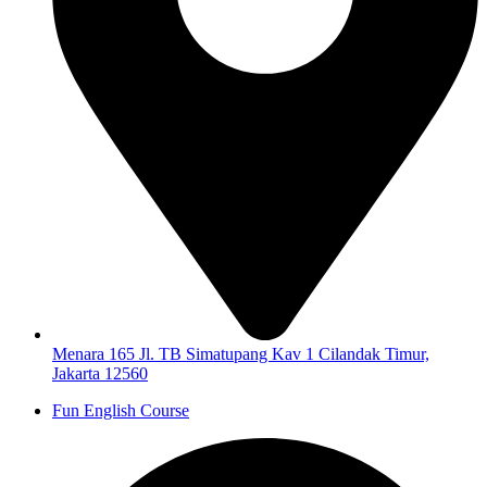
Menara 165 Jl. TB Simatupang Kav 1 Cilandak Timur,
Jakarta 12560
Fun English Course