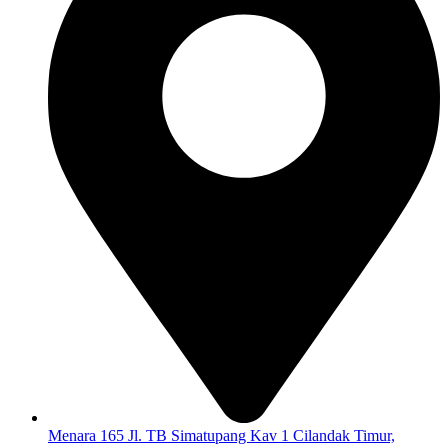
Menara 165 Jl. TB Simatupang Kav 1 Cilandak Timur,