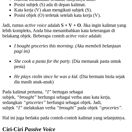
Posisi subjek (S) ada di depan kalimat.
Kata kerja (V) akan mengikuti subjek (S).
Posisi objek (O) terletak setelah kata kerja (V).
Jadi, rumus
active voice
adalah
S + V + O
. Jika ingin kalimat yang
lebih kompleks, Anda bisa menambahkan kata keterangan di
belakang objek. Beberapa contoh
active voice
adalah:
I bought groceries this morning. (Aku membeli belanjaan
pagi ini)
She cook a pasta for the party.
(Dia memasak pasta untuk
pesta)
He plays violin since he was a kid.
(Dia bermain biola sejak
dia masih anak-anak)
Pada kalimat pertama,
“I”
bertugas sebagai
subjek,
“brought”
berfungsi sebagai verba atau kata kerja,
sedangkan
“groceries”
berfungsi sebagai objek. Jadi,
subjek
“I”
melakukan verba
“brought”
pada objek
“groceries”.
Hal ini juga berlaku pada contoh-contoh kalimat yang selanjutnya.
Ciri-Ciri
Passive Voice