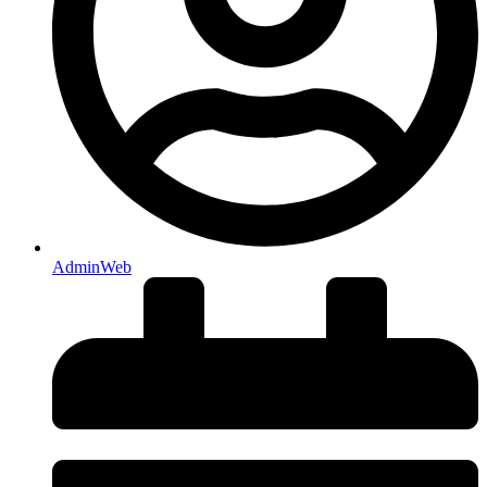
AdminWeb