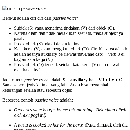
Berikut adalah ciri-ciri dari
passive voice:
Subjek (S) yang menerima tindakan (V) dari objek (O).
Karena diam dan tidak melakukan sesuatu, maka subjeknya
pasif.
Posisi objek (S) ada di depan kalimat.
Kata kerja (V) akan mengikuti objek (O). Ciri khasnya adalah
adalah adanya auxiliary be (is/was/have/had dsb) + verb 3 di
bagian kata kerja (V).
Posisi objek (O) terletak setelah kata kerja (V) dan diawali
oleh kata “by”
Jadi, rumus
passive voice
adalah
S + auxiliary be + V3 + by + O
.
Sama seperti jenis kalimat yang lain, Anda bisa menambah
keterangan setelah atau sebelum objek.
Beberapa contoh
passive voice
adalah:
Groceries were bought by me this morning. (Belanjaan dibeli
oleh aku pagi ini)
A pasta is cooked by her for the party.
(Pasta dimasak oleh dia