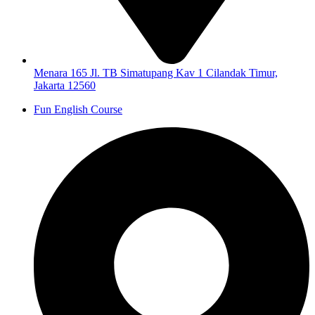
Menara 165 Jl. TB Simatupang Kav 1 Cilandak Timur,
Jakarta 12560
Fun English Course