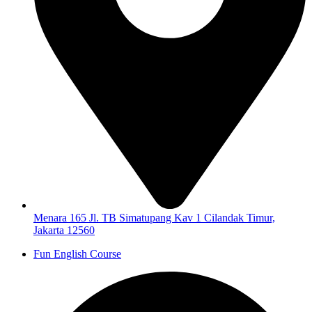
Menara 165 Jl. TB Simatupang Kav 1 Cilandak Timur,
Jakarta 12560
Fun English Course